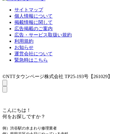
サイトマップ
個人情報について
掲載情報に関して
広告掲載のご案内
広告・サービス取扱い規約
利用規約
お知らせ
運営会社について
緊急時はこちら
©NTTタウンページ株式会社 TP25-193号【261029】
こんにちは！
何をお探しですか？
例）渋谷駅の水まわり修理業者
例）世田谷区の土日にやっている内科