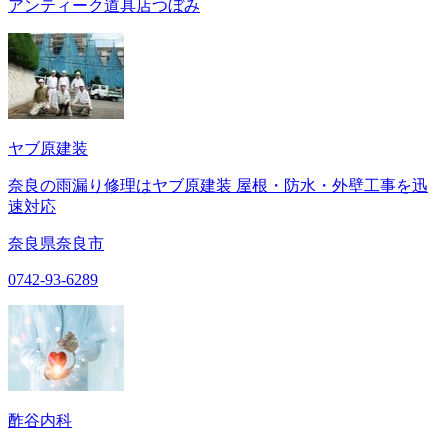
アンティーク道具店つぼみ
ヤブ原建装
奈良の雨漏り修理はヤブ原建装 屋根・防水・外壁工事を迅
速対応
奈良県奈良市
0742-93-6289
酢谷内科