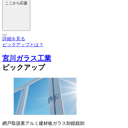
ここから応援
詳細を見る
ピックアップとは？
宮川ガラス工業
ピックアップ
網戸取扱業
アルミ建材
板ガラス卸
鏡
鏡卸