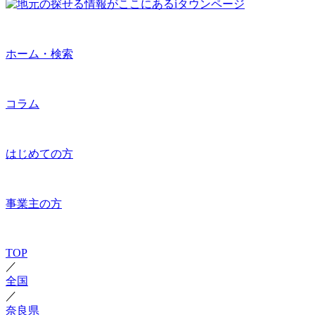
ホーム・検索
コラム
はじめての方
事業主の方
TOP
／
全国
／
奈良県