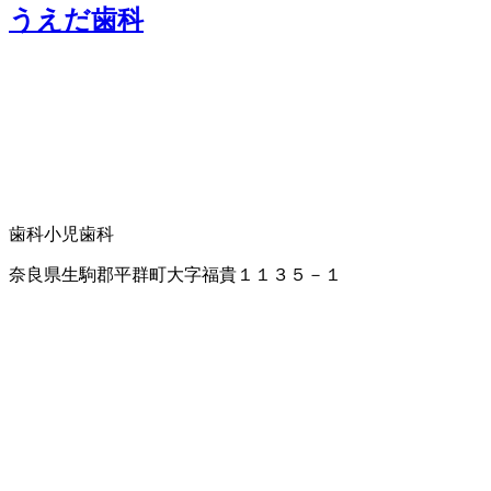
うえだ歯科
歯科
小児歯科
奈良県生駒郡平群町大字福貴１１３５－１