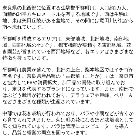
奈良県の北西部に位置する生駒郡平群町は、人口約2万人、
面積約24平方キロメートルを有する地域です。西は生駒山
地、東は矢田丘陵がある盆地で、その間には竜田川が北から
南へ流れています。
平群町を構成するエリアは、東部地域、北部地域、南部地
域、西部地域の4つです。都市機能が集積する東部地域、花
き園芸が営まれている西部地域など、各エリアはさまざまな
特徴を持っています。
平群町は農業が盛んで、北部の上庄、梨本地区ではイチゴが
有名です。奈良県産品種の「古都華（ことか）」は、奈良市
と協力してPRや消費拡大、加工品の開発に取り組んでお
り、奈良を代表するブランドになっています。また、南部で
はぶどう栽培が行われており、デラウェアや巨峰、ベリーA
などさまざまな種類が生産されています。
中部では花き栽培が行われており、バラや小菊などが古くか
ら育てられてきました。菊は町の花になるほど栽培地として
広く知られています。バラは管理にコンピューターを導入
し、品質と経営の両立を図っています。