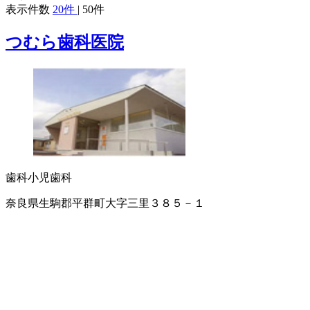
表示件数
20件
|
50件
つむら歯科医院
歯科
小児歯科
奈良県生駒郡平群町大字三里３８５－１