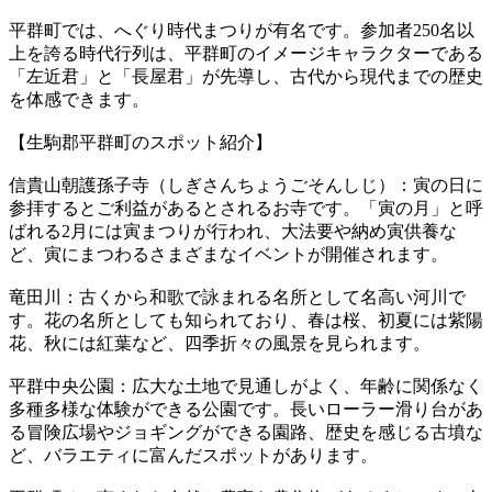
平群町では、へぐり時代まつりが有名です。参加者250名以
上を誇る時代行列は、平群町のイメージキャラクターである
「左近君」と「長屋君」が先導し、古代から現代までの歴史
を体感できます。
【生駒郡平群町のスポット紹介】
信貴山朝護孫子寺（しぎさんちょうごそんしじ）：寅の日に
参拝するとご利益があるとされるお寺です。「寅の月」と呼
ばれる2月には寅まつりが行われ、大法要や納め寅供養な
ど、寅にまつわるさまざまなイベントが開催されます。
竜田川：古くから和歌で詠まれる名所として名高い河川で
す。花の名所としても知られており、春は桜、初夏には紫陽
花、秋には紅葉など、四季折々の風景を見られます。
平群中央公園：広大な土地で見通しがよく、年齢に関係なく
多種多様な体験ができる公園です。長いローラー滑り台があ
る冒険広場やジョギングができる園路、歴史を感じる古墳な
ど、バラエティに富んだスポットがあります。