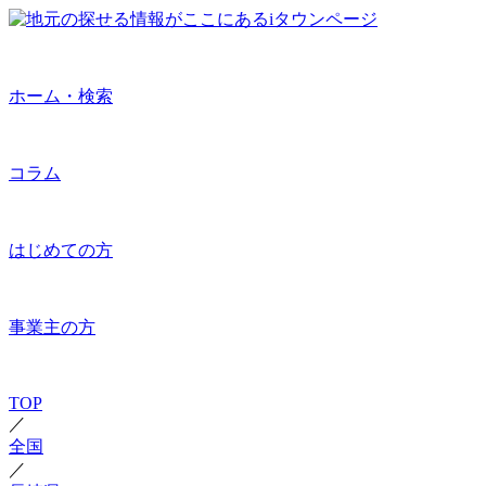
ホーム・検索
コラム
はじめての方
事業主の方
TOP
／
全国
／