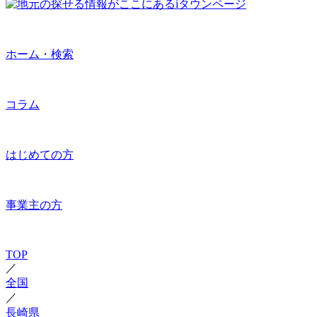
ホーム・検索
コラム
はじめての方
事業主の方
TOP
／
全国
／
長崎県