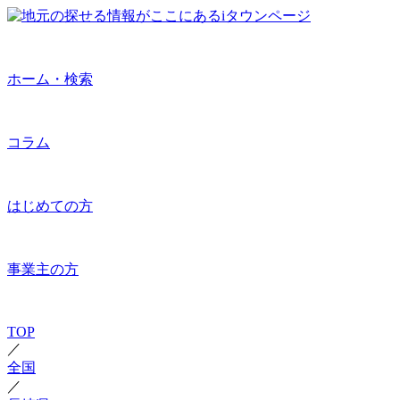
ホーム・検索
コラム
はじめての方
事業主の方
TOP
／
全国
／