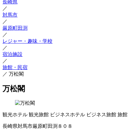
長崎県
／
対馬市
／
厳原町田渕
／
レジャー・趣味・学校
／
宿泊施設
／
旅館・民宿
／
万松閣
万松閣
観光ホテル
観光旅館
ビジネスホテル
ビジネス旅館
旅館
長崎県対馬市厳原町田渕８０８