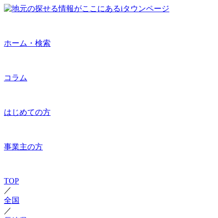
ホーム・検索
コラム
はじめての方
事業主の方
TOP
／
全国
／