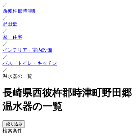
／
西彼杵郡時津町
／
野田郷
／
家・住宅
／
インテリア・室内設備
／
バス・トイレ・キッチン
／
温水器の一覧
長崎県西彼杵郡時津町野田郷
温水器の一覧
絞り込み
検索条件