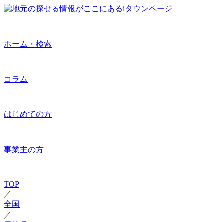
ホーム・検索
コラム
はじめての方
事業主の方
TOP
／
全国
／