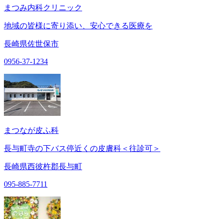
まつみ内科クリニック
地域の皆様に寄り添い、安心できる医療を
長崎県佐世保市
0956-37-1234
まつなが皮ふ科
長与町寺の下バス停近くの皮膚科＜往診可＞
長崎県西彼杵郡長与町
095-885-7711