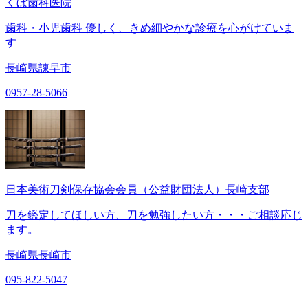
くぼ歯科医院
歯科・小児歯科 優しく、きめ細やかな診療を心がけていま
す
長崎県諫早市
0957-28-5066
日本美術刀剣保存協会会員（公益財団法人）長崎支部
刀を鑑定してほしい方、刀を勉強したい方・・・ご相談応じ
ます。
長崎県長崎市
095-822-5047