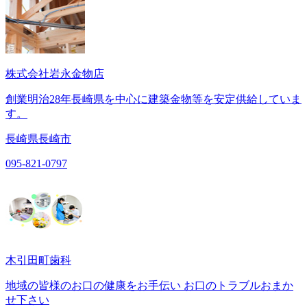
株式会社岩永金物店
創業明治28年長崎県を中心に建築金物等を安定供給していま
す。
長崎県長崎市
095-821-0797
木引田町歯科
地域の皆様のお口の健康をお手伝い お口のトラブルおまか
せ下さい