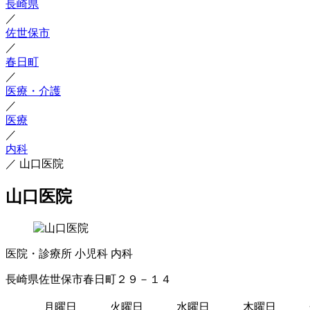
長崎県
／
佐世保市
／
春日町
／
医療・介護
／
医療
／
内科
／
山口医院
山口医院
医院・診療所
小児科
内科
長崎県佐世保市春日町２９－１４
月曜日
火曜日
水曜日
木曜日