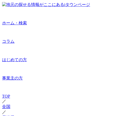
ホーム・検索
コラム
はじめての方
事業主の方
TOP
／
全国
／