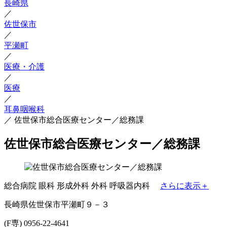
長崎県
／
佐世保市
／
平瀬町
／
医療・介護
／
医療
／
耳鼻咽喉科
／
佐世保市総合医療センター／総務課
佐世保市総合医療センター／総務課
総合病院
眼科
形成外科
外科
呼吸器内科
さらに表示＋
長崎県佐世保市平瀬町９－３
(F専) 0956-22-4641