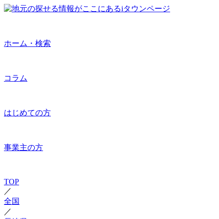
ホーム・検索
コラム
はじめての方
事業主の方
TOP
／
全国
／