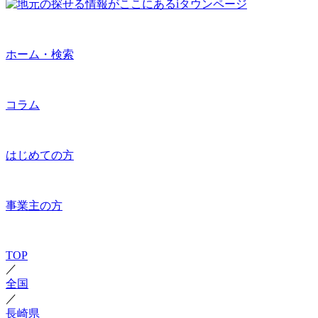
ホーム・検索
コラム
はじめての方
事業主の方
TOP
／
全国
／
長崎県