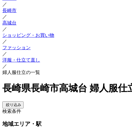
／
長崎市
／
高城台
／
ショッピング・お買い物
／
ファッション
／
洋服・仕立て直し
／
婦人服仕立の一覧
長崎県長崎市高城台 婦人服仕
絞り込み
検索条件
地域
エリア・駅