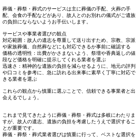
葬儀・葬祭・葬式のサービスは主に葬儀の手配、火葬の手
配、会食の手配などがあり、故人とのお別れの儀式がご遺族
の負担にならないようお手伝いします。
サービスや事業者選びの観点
対応範囲：故人の遺志を尊重して送り出すため、宗教、宗派
や家族葬儀、自然葬などにも対応できるか事前に確認する
価格の透明性：出費がかさまないよう、祭壇や香典返しの値
段など価格を明確に提示してくれる業者を選ぶ
迅速さ：精神的な遺族の負担を減らせるように、地元の評判
や口コミを参考に、急に訪れる出来事に素早く丁寧に対応で
きる業者を選ぶ
これらの観点から慎重に選ぶことで、信頼できる事業者と出
会えるでしょう。
これまで見てきたように葬儀・葬祭・葬式は多岐にわたりま
すが、故人の遺志、遺族の負担を考慮したうえで選択するこ
とが重要です。
葬儀・葬祭・葬式業者選びは慎重に行って、ベストな選択を