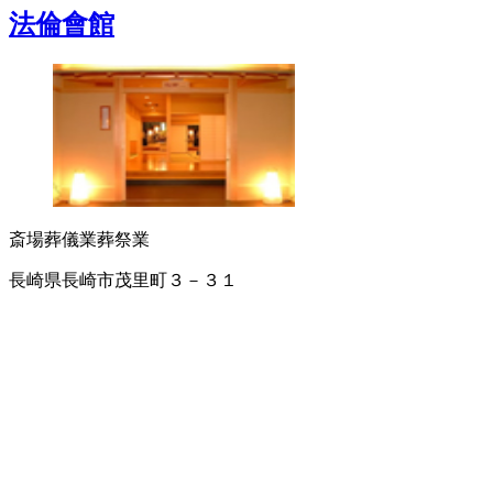
法倫會館
斎場
葬儀業
葬祭業
長崎県長崎市茂里町３－３１