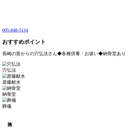
095-848-5134
おすすめポイント
長崎の昔からの穴弘法さん◆各種供養・お祓い◆納骨堂あり
穴弘法
原爆献水
納骨堂
葬儀
施