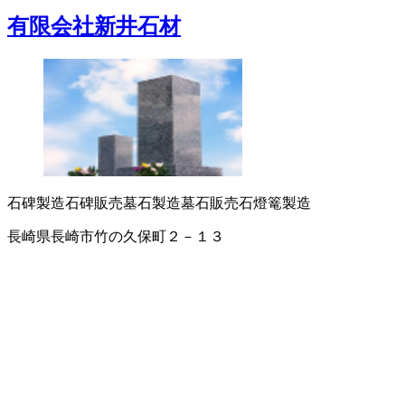
有限会社新井石材
石碑製造
石碑販売
墓石製造
墓石販売
石燈篭製造
長崎県長崎市竹の久保町２－１３