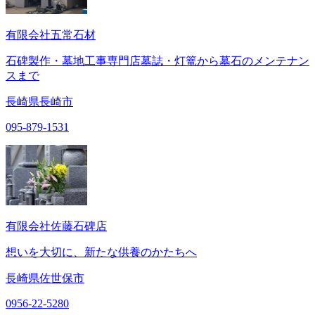
有限会社五常石材
石碑製作・墓地工事専門店墓誌・灯篭から墓石のメンテナン
スまで
長崎県長崎市
095-879-1531
有限会社佐藤石碑店
想いを大切に、新たな供養のかたちへ
長崎県佐世保市
0956-22-5280