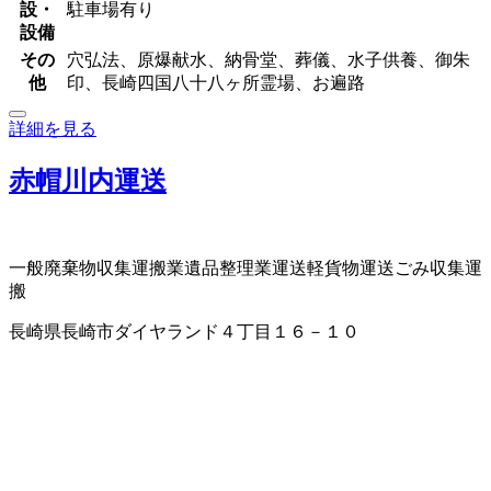
設・
駐車場有り
設備
その
穴弘法、原爆献水、納骨堂、葬儀、水子供養、御朱
他
印、長崎四国八十八ヶ所霊場、お遍路
詳細を見る
赤帽川内運送
一般廃棄物収集運搬業
遺品整理業
運送
軽貨物運送
ごみ収集運
搬
長崎県長崎市ダイヤランド４丁目１６－１０