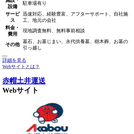
施設・
駐車場有り
設備
サービ
迅速対応、経験豊富、アフターサポート、自社施
ス
工、地元の会社
料金・
現地調査無料、無料事前相談
費用
墓石、お墓じまい、永代供養墓、樹木葬、お墓の
その他
引っ越し
詳細を見る
Webサイトとは？
赤帽土井運送
Webサイト