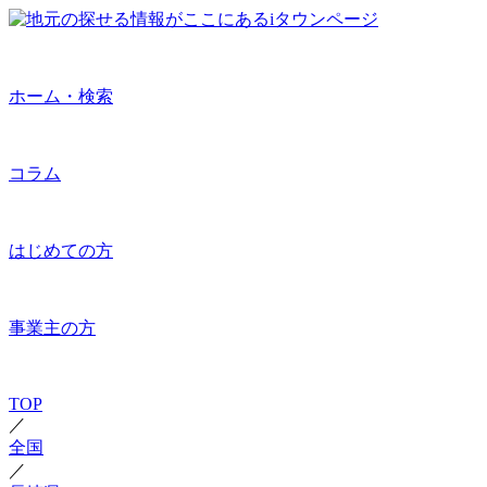
ホーム・検索
コラム
はじめての方
事業主の方
TOP
／
全国
／