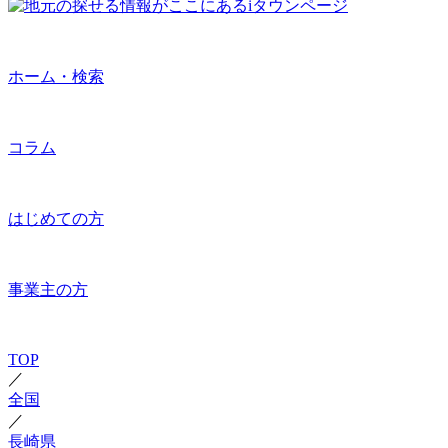
ホーム・検索
コラム
はじめての方
事業主の方
TOP
／
全国
／
長崎県