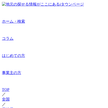
ホーム・検索
コラム
はじめての方
事業主の方
TOP
／
全国
／