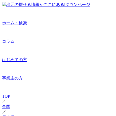
ホーム・検索
コラム
はじめての方
事業主の方
TOP
／
全国
／