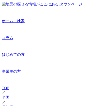
ホーム・検索
コラム
はじめての方
事業主の方
TOP
／
全国
／