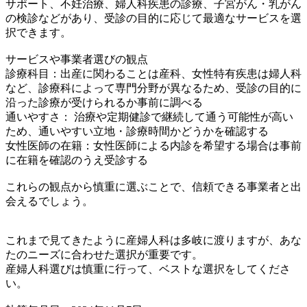
サポート、不妊治療、婦人科疾患の診療、子宮がん・乳がん
の検診などがあり、受診の目的に応じて最適なサービスを選
択できます。
サービスや事業者選びの観点
診療科目：出産に関わることは産科、女性特有疾患は婦人科
など、診療科によって専門分野が異なるため、受診の目的に
沿った診療が受けられるか事前に調べる
通いやすさ： 治療や定期健診で継続して通う可能性が高い
ため、通いやすい立地・診療時間かどうかを確認する
女性医師の在籍：女性医師による内診を希望する場合は事前
に在籍を確認のうえ受診する
これらの観点から慎重に選ぶことで、信頼できる事業者と出
会えるでしょう。
これまで見てきたように産婦人科は多岐に渡りますが、あな
たのニーズに合わせた選択が重要です。
産婦人科選びは慎重に行って、ベストな選択をしてくださ
い。