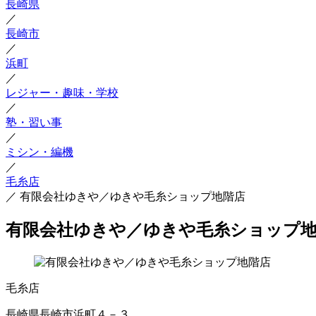
長崎県
／
長崎市
／
浜町
／
レジャー・趣味・学校
／
塾・習い事
／
ミシン・編機
／
毛糸店
／
有限会社ゆきや／ゆきや毛糸ショップ地階店
有限会社ゆきや／ゆきや毛糸ショップ
毛糸店
長崎県長崎市浜町４－３