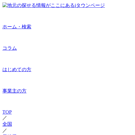
ホーム・検索
コラム
はじめての方
事業主の方
TOP
／
全国
／