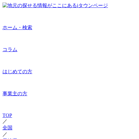
ホーム・検索
コラム
はじめての方
事業主の方
TOP
／
全国
／