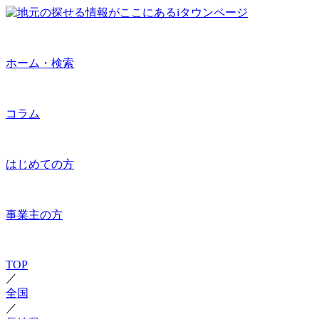
ホーム・検索
コラム
はじめての方
事業主の方
TOP
／
全国
／