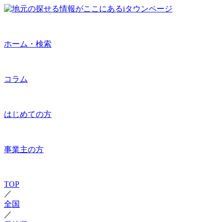
ホーム・検索
コラム
はじめての方
事業主の方
TOP
／
全国
／