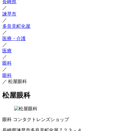
長崎県
／
諫早市
／
多良見町化屋
／
医療・介護
／
医療
／
眼科
／
眼科
／
松屋眼科
松屋眼科
眼科
コンタクトレンズショップ
長崎県諫早市多良見町化屋７２３－４