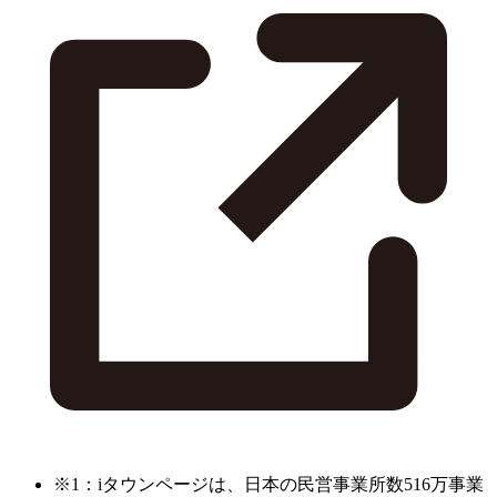
※1：iタウンページは、日本の民営事業所数516万事業