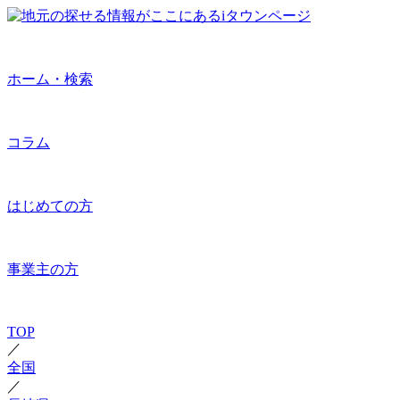
ホーム・検索
コラム
はじめての方
事業主の方
TOP
／
全国
／