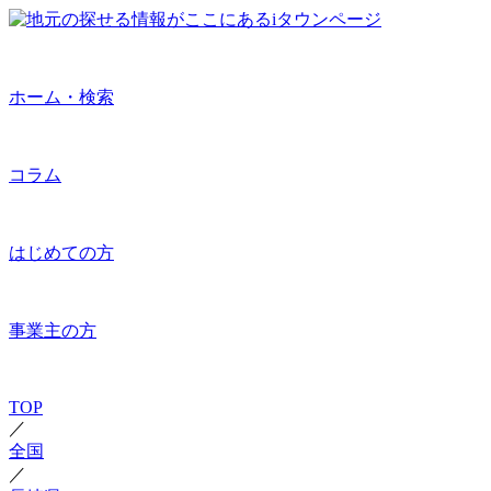
ホーム・検索
コラム
はじめての方
事業主の方
TOP
／
全国
／