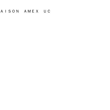
ＡＩＳＯＮ ＡＭＥＸ ＵＣ