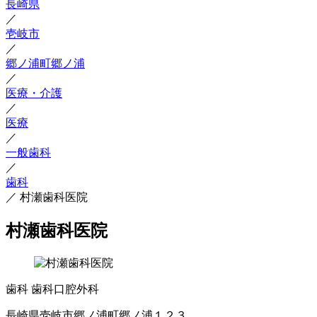
長崎県
／
壱岐市
／
郷ノ浦町郷ノ浦
／
医療・介護
／
医療
／
一般歯科
／
歯科
／
村瀬歯科医院
村瀬歯科医院
歯科
歯科口腔外科
長崎県壱岐市郷ノ浦町郷ノ浦１２３