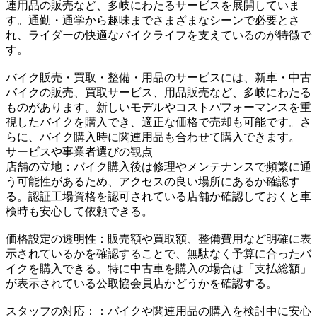
連用品の販売など、多岐にわたるサービスを展開していま
す。通勤・通学から趣味までさまざまなシーンで必要とさ
れ、ライダーの快適なバイクライフを支えているのが特徴で
す。
バイク販売・買取・整備・用品のサービスには、新車・中古
バイクの販売、買取サービス、用品販売など、多岐にわたる
ものがあります。新しいモデルやコストパフォーマンスを重
視したバイクを購入でき、適正な価格で売却も可能です。さ
らに、バイク購入時に関連用品も合わせて購入できます。
サービスや事業者選びの観点
店舗の立地：バイク購入後は修理やメンテナンスで頻繁に通
う可能性があるため、アクセスの良い場所にあるか確認す
る。認証工場資格を認可されている店舗か確認しておくと車
検時も安心して依頼できる。
価格設定の透明性：販売額や買取額、整備費用など明確に表
示されているかを確認することで、無駄なく予算に合ったバ
イクを購入できる。特に中古車を購入の場合は「支払総額」
が表示されている公取協会員店かどうかを確認する。
スタッフの対応：：バイクや関連用品の購入を検討中に安心