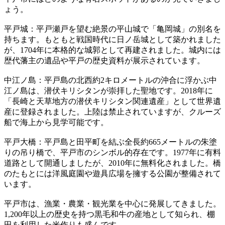
ょう。
平戸城：平戸瀬戸を望む絶景の平山城で「亀岡城」の別名を
持ちます。もともと戦国時代に日ノ岳城として築かれました
が、1704年に本格的な城郭として再建されました。城内には
歴代藩主の遺品や平戸の歴史資料が展示されています。
中江ノ島：平戸島の北西約2キロメートルの沖合に浮かぶ中
江ノ島は、潜伏キリシタンが崇拝した聖地です。2018年に
「長崎と天草地方の潜伏キリシタン関連遺産」として世界遺
産に登録されました。上陸は禁止されていますが、クルーズ
船で海上から見学可能です。
平戸大橋：平戸島と田平町を結ぶ全長約665メートルの朱塗
りの吊り橋で、平戸市のシンボル的存在です。1977年に有料
道路として開通しましたが、2010年に無料化されました。橋
のたもとには洋風庭園や遊具広場を擁する公園が整備されて
います。
平戸市は、漁業・農業・観光業を中心に発展してきました。
1,200年以上の歴史を持つ黒毛和牛の産地として知られ、棚
田を利用した米作りも盛んです。