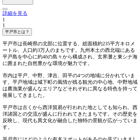
詳細を見る
1
1
平戸市とは？
平戸市は長崎県の北部に位置する、総面積約235平方キロメ
ートル、人口約3万人のまちです。九州本土の西北端にある
平戸島を中心に約40の島々から構成され、玄界灘と東シナ海
に囲まれた自然豊かな環境が魅力です。
市内は平戸、中野、津吉、田平の4つの地域に分かれていま
す。平戸地域は城下町の風情が残る観光の中心地、中野地域
は農漁業が盛んなエリアなどそれぞれに異なる特色を持って
発展してきました。
平戸市は古くから西洋貿易が行われた地としても知られ、西
洋諸国との交流が盛んに行われてきたまちです。その歴史を
反映し、現代も異文化が融合した独特の景観が広がっていま
す。
平戸市にはどのような有名スポットがあるのか見ていきまし