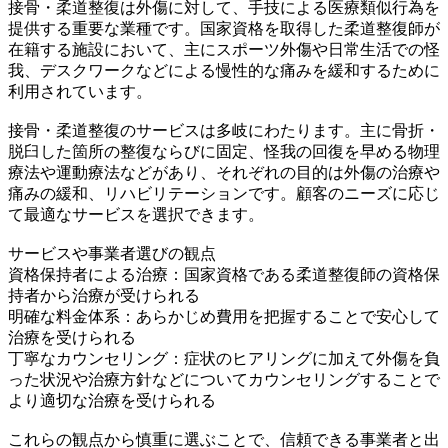
接骨・柔道整復は外傷に対して、手技による医療類似行為を
提供する重要な業種です。国家資格を取得した柔道整復師が
在籍する施設において、主にスポーツ外傷や日常生活での怪
我、デスクワークなどによる慢性的な痛みを緩和するために
利用されています。
接骨・柔道整復のサービスは多岐にわたります。主に骨折・
脱臼した箇所の整復ならびに固定、怪我の回復を早める物理
療法や運動療法などがあり、それぞれの目的は外傷の治療や
痛みの緩和、リハビリテーションです。顧客のニーズに応じ
て最適なサービスを選択できます。
サービスや事業者選びの観点
資格保持者による治療：国家資格である柔道整復師の資格保
持者から治療が受けられる
明確な料金体系：あらかじめ費用を把握することで安心して
治療を受けられる
丁寧なカウンセリング：症状のヒアリングに加えて外傷を負
った状況や治療方針などについてカウンセリングすることで
より適切な治療を受けられる
これらの観点から慎重に選ぶことで、信頼できる事業者と出