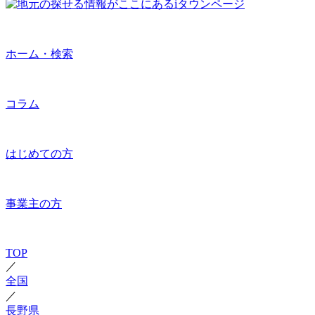
ホーム・検索
コラム
はじめての方
事業主の方
TOP
／
全国
／
長野県