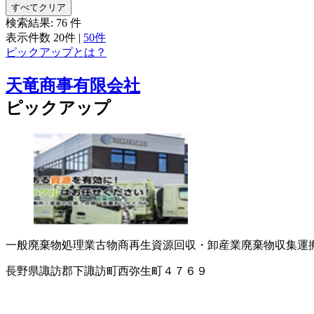
すべてクリア
検索結果:
76
件
表示件数
20件
|
50件
ピックアップとは？
天竜商事有限会社
ピックアップ
一般廃棄物処理業
古物商
再生資源回収・卸
産業廃棄物収集運
長野県諏訪郡下諏訪町西弥生町４７６９