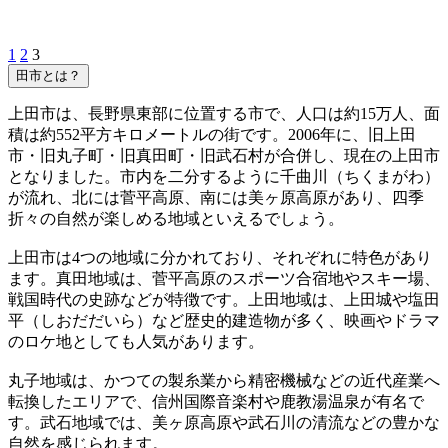
1
2
3
田市とは？
上田市は、長野県東部に位置する市で、人口は約15万人、面
積は約552平方キロメートルの街です。2006年に、旧上田
市・旧丸子町・旧真田町・旧武石村が合併し、現在の上田市
となりました。市内を二分するように千曲川（ちくまがわ）
が流れ、北には菅平高原、南には美ヶ原高原があり、四季
折々の自然が楽しめる地域といえるでしょう。
上田市は4つの地域に分かれており、それぞれに特色があり
ます。真田地域は、菅平高原のスポーツ合宿地やスキー場、
戦国時代の史跡などが特徴です。上田地域は、上田城や塩田
平（しおだだいら）など歴史的建造物が多く、映画やドラマ
のロケ地としても人気があります。
丸子地域は、かつての製糸業から精密機械などの近代産業へ
転換したエリアで、信州国際音楽村や鹿教湯温泉が有名で
す。武石地域では、美ヶ原高原や武石川の清流などの豊かな
自然を感じられます。