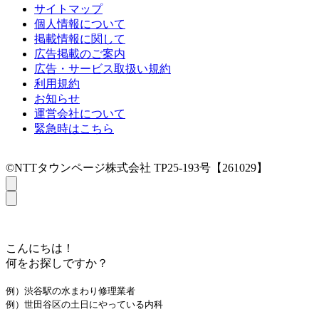
サイトマップ
個人情報について
掲載情報に関して
広告掲載のご案内
広告・サービス取扱い規約
利用規約
お知らせ
運営会社について
緊急時はこちら
©NTTタウンページ株式会社 TP25-193号【261029】
こんにちは！
何をお探しですか？
例）渋谷駅の水まわり修理業者
例）世田谷区の土日にやっている内科