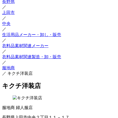
長野県
／
上田市
／
中央
／
生活用品メーカー・卸し・販売
／
衣料品素材関連メーカー
／
衣料品素材関連製造・卸・販売
／
服地商
／
キクチ洋装店
キクチ洋装店
服地商
婦人服店
長野県上田市中央２丁目１１－１７