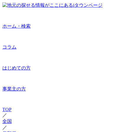
ホーム・検索
コラム
はじめての方
事業主の方
TOP
／
全国
／