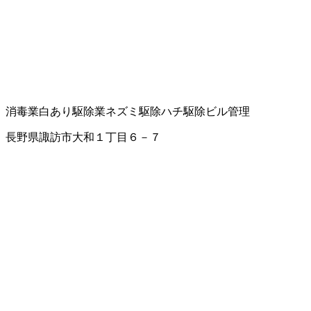
消毒業
白あり駆除業
ネズミ駆除
ハチ駆除
ビル管理
長野県諏訪市大和１丁目６－７