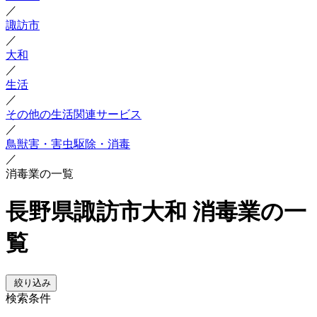
／
諏訪市
／
大和
／
生活
／
その他の生活関連サービス
／
鳥獣害・害虫駆除・消毒
／
消毒業の一覧
長野県諏訪市大和 消毒業の一
覧
絞り込み
検索条件