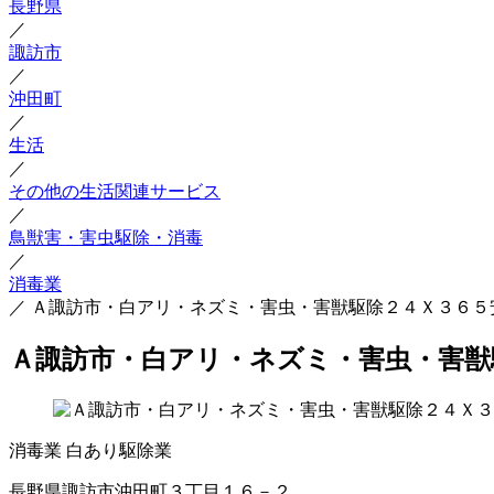
長野県
／
諏訪市
／
沖田町
／
生活
／
その他の生活関連サービス
／
鳥獣害・害虫駆除・消毒
／
消毒業
／
Ａ諏訪市・白アリ・ネズミ・害虫・害獣駆除２４Ｘ３６５
Ａ諏訪市・白アリ・ネズミ・害虫・害獣
消毒業
白あり駆除業
長野県諏訪市沖田町３丁目１６－２