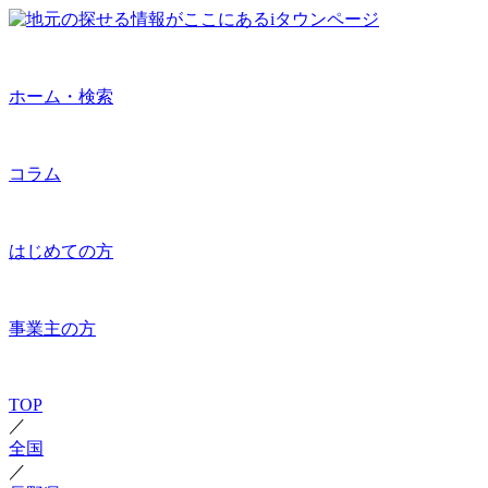
ホーム・検索
コラム
はじめての方
事業主の方
TOP
／
全国
／