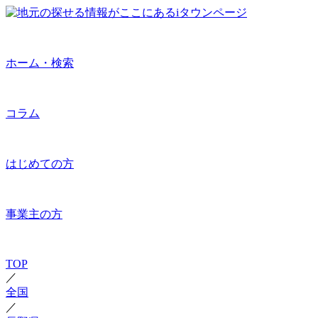
ホーム・検索
コラム
はじめての方
事業主の方
TOP
／
全国
／