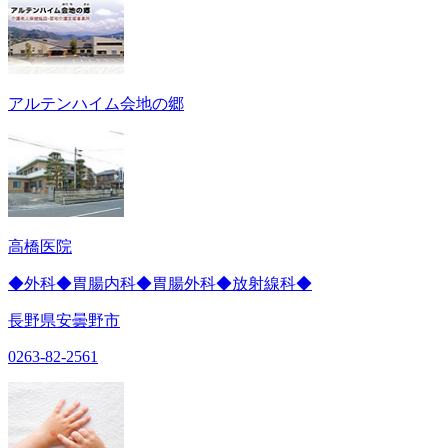
アルテンハイム会地の郷
高橋医院
◆外科◆胃腸内科◆胃腸外科◆放射線科◆
長野県安曇野市
0263-82-2561