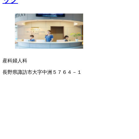
ック
産科
婦人科
長野県諏訪市大字中洲５７６４－１