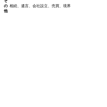
そ
の
相続、遺言、会社設立、売買、境界
他