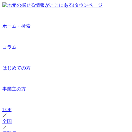
ホーム・検索
コラム
はじめての方
事業主の方
TOP
／
全国
／