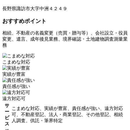
長野県諏訪市大字中洲４２４９
おすすめポイント
相続、不動産の名義変更（売買・贈与等）、会社設立・役員
変更、遺言、成年後見業務、境界確認・土地建物調査測量業
務
こまめな対応
実績が豊富
責任感が強い
遠方対応可
サ
こまめな対応、実績が豊富、責任感が強い、遠方対応
ー
可、不動産登記、法人・商業登記、その他登記、相続
ビ
人調査、供託・筆界特定
ス