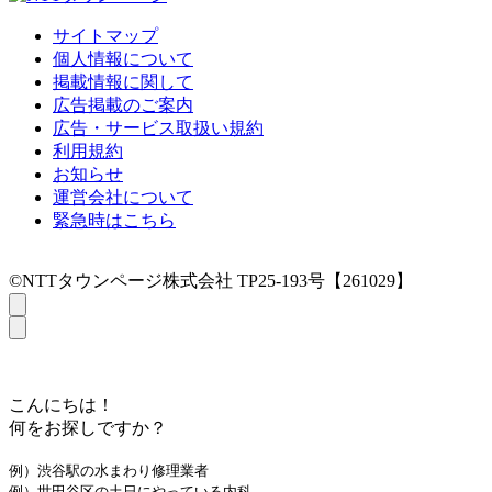
サイトマップ
個人情報について
掲載情報に関して
広告掲載のご案内
広告・サービス取扱い規約
利用規約
お知らせ
運営会社について
緊急時はこちら
©NTTタウンページ株式会社 TP25-193号【261029】
こんにちは！
何をお探しですか？
例）渋谷駅の水まわり修理業者
例）世田谷区の土日にやっている内科