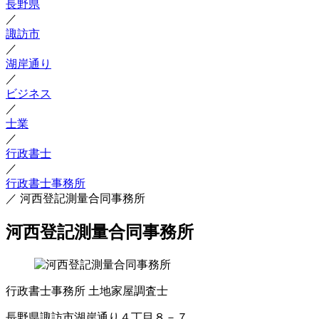
長野県
／
諏訪市
／
湖岸通り
／
ビジネス
／
士業
／
行政書士
／
行政書士事務所
／
河西登記測量合同事務所
河西登記測量合同事務所
行政書士事務所
土地家屋調査士
長野県諏訪市湖岸通り４丁目８－７