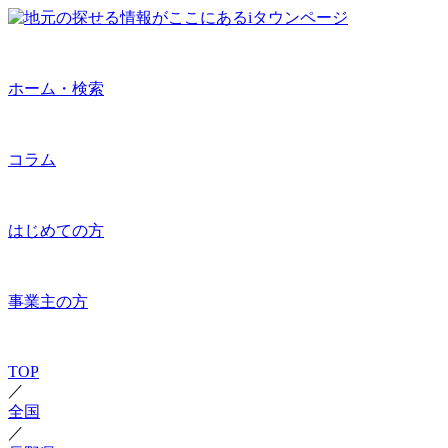
ホーム・検索
コラム
はじめての方
事業主の方
TOP
／
全国
／