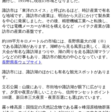
施行し、1955年に現在の市域となりました。
諏訪市は「東洋のスイス」と呼ばれるほど、時計産業で有名
な地域です。諏訪市の産業は、明治から大正にかけて製糸業
を中心に発展しました。その後、精密機械工業へと転換し、
今では電機メーカーが本社を構えるなど ハイテク産業が諏
訪市の産業の基盤です。
約109平方キロメートルの市域には、長野県最大の湖（※）
である諏訪湖があります。湖畔から見る風景は美しく、花火
大会が有名な諏訪湖まつりや、湖の周りを走る諏訪湖マラソ
ンなどの行事もあり、諏訪市の観光の中心となっています。
長野県長ウェブサイト
諏訪市には、諏訪湖のほかにも有名な観光スポットがありま
す。
立石公園：山腹にあり、市街地や諏訪湖が眼下に広がりま
す。夕景や夜景が美しいことから、信州サンセットポイント
100選、新日本三大夜景・夜景百選にも選ばれています。
霧ヶ峰高原：国指定の天然記念物である霧ヶ峰湿原植物群落