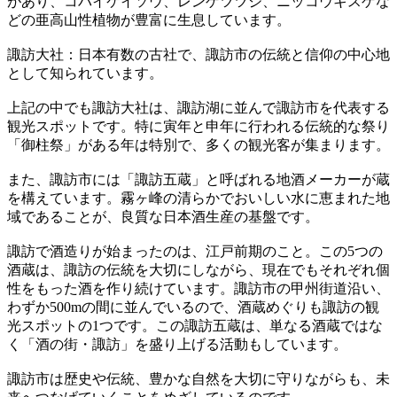
があり、コバイケイソウ、レンゲツツジ、ニッコウキスゲな
どの亜高山性植物が豊富に生息しています。
諏訪大社：日本有数の古社で、諏訪市の伝統と信仰の中心地
として知られています。
上記の中でも諏訪大社は、諏訪湖に並んで諏訪市を代表する
観光スポットです。特に寅年と申年に行われる伝統的な祭り
「御柱祭」がある年は特別で、多くの観光客が集まります。
また、諏訪市には「諏訪五蔵」と呼ばれる地酒メーカーが蔵
を構えています。霧ヶ峰の清らかでおいしい水に恵まれた地
域であることが、良質な日本酒生産の基盤です。
諏訪で酒造りが始まったのは、江戸前期のこと。この5つの
酒蔵は、諏訪の伝統を大切にしながら、現在でもそれぞれ個
性をもった酒を作り続けています。諏訪市の甲州街道沿い、
わずか500mの間に並んでいるので、酒蔵めぐりも諏訪の観
光スポットの1つです。この諏訪五蔵は、単なる酒蔵ではな
く「酒の街・諏訪」を盛り上げる活動もしています。
諏訪市は歴史や伝統、豊かな自然を大切に守りながらも、未