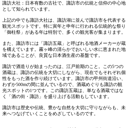
諏訪大社：日本有数の古社で、諏訪市の伝統と信仰の中心地
として知られています。
上記の中でも諏訪大社は、諏訪湖に並んで諏訪市を代表する
観光スポットです。特に寅年と申年に行われる伝統的な祭り
「御柱祭」がある年は特別で、多くの観光客が集まります。
また、諏訪市には「諏訪五蔵」と呼ばれる地酒メーカーが蔵
を構えています。霧ヶ峰の清らかでおいしい水に恵まれた地
域であることが、良質な日本酒生産の基盤です。
諏訪で酒造りが始まったのは、江戸前期のこと。この5つの
酒蔵は、諏訪の伝統を大切にしながら、現在でもそれぞれ個
性をもった酒を作り続けています。諏訪市の甲州街道沿い、
わずか500mの間に並んでいるので、酒蔵めぐりも諏訪の観
光スポットの1つです。この諏訪五蔵は、単なる酒蔵ではな
く「酒の街・諏訪」を盛り上げる活動もしています。
諏訪市は歴史や伝統、豊かな自然を大切に守りながらも、未
来へつなげていくことをめざしているのです。