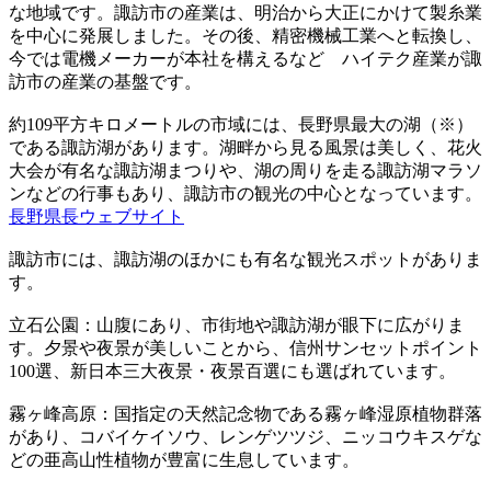
な地域です。諏訪市の産業は、明治から大正にかけて製糸業
を中心に発展しました。その後、精密機械工業へと転換し、
今では電機メーカーが本社を構えるなど ハイテク産業が諏
訪市の産業の基盤です。
約109平方キロメートルの市域には、長野県最大の湖（※）
である諏訪湖があります。湖畔から見る風景は美しく、花火
大会が有名な諏訪湖まつりや、湖の周りを走る諏訪湖マラソ
ンなどの行事もあり、諏訪市の観光の中心となっています。
長野県長ウェブサイト
諏訪市には、諏訪湖のほかにも有名な観光スポットがありま
す。
立石公園：山腹にあり、市街地や諏訪湖が眼下に広がりま
す。夕景や夜景が美しいことから、信州サンセットポイント
100選、新日本三大夜景・夜景百選にも選ばれています。
霧ヶ峰高原：国指定の天然記念物である霧ヶ峰湿原植物群落
があり、コバイケイソウ、レンゲツツジ、ニッコウキスゲな
どの亜高山性植物が豊富に生息しています。