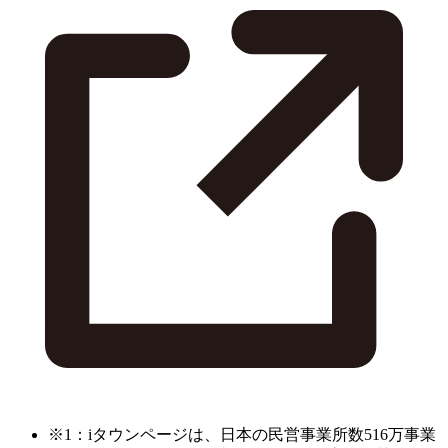
※1：iタウンページは、日本の民営事業所数516万事業