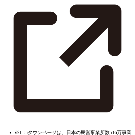
※1：iタウンページは、日本の民営事業所数516万事業