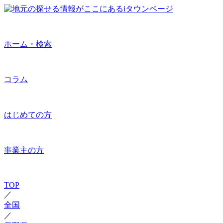
ホーム・検索
コラム
はじめての方
事業主の方
TOP
／
全国
／