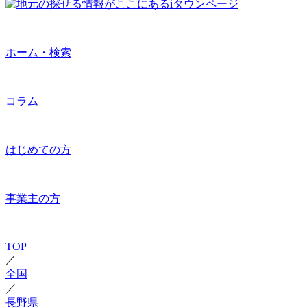
ホーム・検索
コラム
はじめての方
事業主の方
TOP
／
全国
／
長野県