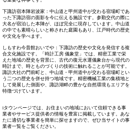
下諏訪宿本陣岩波家：中山道と甲州道中が交わる宿場町であ
った下諏訪宿の面影を今に伝える施設です。参勤交代の際に
大名が宿泊した本陣が、ほぼ完全に現存しています。中山道
の中でも素晴らしいと称された庭園もあり、江戸時代の歴史
や文化を学べます。
しもすわ今昔館おいでや：下諏訪の歴史や文化を発信する複
合文化施設です。「時計工房 儀象堂」では、精密工業で栄
えた地域の歴史を背景に、古代の復元水運儀象台から現代の
時計まで、時とものづくりの技術に触れることが可能です。
諏訪大社の門前町と、中山道・甲州道中が交わる宿場町とい
う二つの歴史を併せ持つ地域です。精密機械工業の集積地と
して発展した側面や、諏訪湖畔の豊かな自然環境もエリアを
特徴づけています。
iタウンページでは、お住まいの地域において信頼できる事
業者やサービス提供者の情報を豊富に掲載しています。あな
たに適切な事業者を簡単に探せますので、ぜひ当サイトの事
業者一覧をご覧ください。