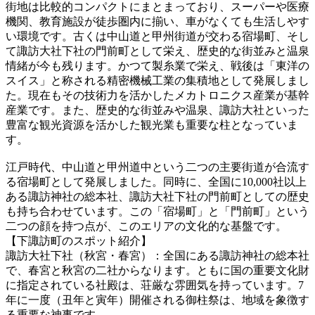
街地は比較的コンパクトにまとまっており、スーパーや医療
機関、教育施設が徒歩圏内に揃い、車がなくても生活しやす
い環境です。古くは中山道と甲州街道が交わる宿場町、そし
て諏訪大社下社の門前町として栄え、歴史的な街並みと温泉
情緒が今も残ります。かつて製糸業で栄え、戦後は「東洋の
スイス」と称される精密機械工業の集積地として発展しまし
た。現在もその技術力を活かしたメカトロニクス産業が基幹
産業です。また、歴史的な街並みや温泉、諏訪大社といった
豊富な観光資源を活かした観光業も重要な柱となっていま
す。
江戸時代、中山道と甲州道中という二つの主要街道が合流す
る宿場町として発展しました。同時に、全国に10,000社以上
ある諏訪神社の総本社、諏訪大社下社の門前町としての歴史
も持ち合わせています。この「宿場町」と「門前町」という
二つの顔を持つ点が、このエリアの文化的な基盤です。
【下諏訪町のスポット紹介】
諏訪大社下社（秋宮・春宮）：全国にある諏訪神社の総本社
で、春宮と秋宮の二社からなります。ともに国の重要文化財
に指定されている社殿は、荘厳な雰囲気を持っています。7
年に一度（丑年と寅年）開催される御柱祭は、地域を象徴す
る重要な神事です。