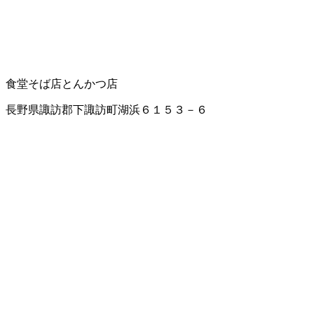
食堂
そば店
とんかつ店
長野県諏訪郡下諏訪町湖浜６１５３－６