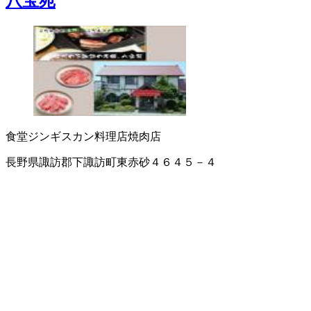
八宝苑
食堂
ジンギスカン料理店
焼肉店
長野県諏訪郡下諏訪町東赤砂４６４５－４