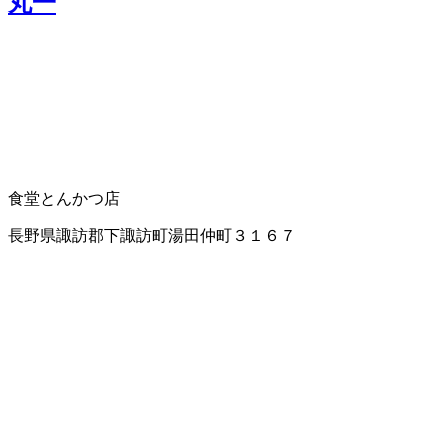
丸一
食堂
とんかつ店
長野県諏訪郡下諏訪町湯田仲町３１６７