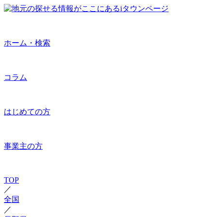
ホーム・検索
コラム
はじめての方
事業主の方
TOP
／
全国
／