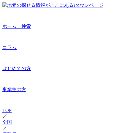
ホーム・検索
コラム
はじめての方
事業主の方
TOP
／
全国
／