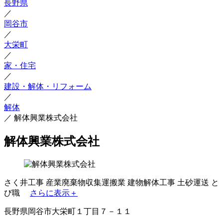
長野県
／
岡谷市
／
大栄町
／
家・住宅
／
建設・解体・リフォーム
／
解体
／
解体興業株式会社
解体興業株式会社
さく井工事
産業廃棄物収集運搬業
建物解体工事
土砂運送
と
び職
さらに表示＋
長野県岡谷市大栄町１丁目７－１１