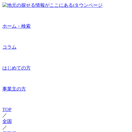
ホーム・検索
コラム
はじめての方
事業主の方
TOP
／
全国
／