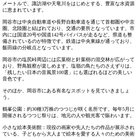
メートルで、諏訪湖や天竜川をはじめとする、豊富な水資源
に恵まれています。
岡谷市は中央自動車道や長野自動車道を通じて首都圏や中京
圏、北陸圏と結ばれており、交通の要所となっています。市
内には国道20号や国道142号バイパスが走るなど、県道も整
備されているのが特徴です。鉄道は中央東線が通っており、
飯田線の分岐点となっています。
岡谷市の塩尻峠周辺には広葉樹と針葉樹の混交林が広がって
おり、野鳥観察が楽しめます。塩嶺の鳥たちのさえずりは、
「残したい日本の音風景100選」にも選ばれるほどの美しい
音色です。
そのほか、岡谷市にある有名なスポットを見ていきましょ
う。
鶴峯公園：約30種3万株のつつじが咲く名所です。毎年5月に
開催されるつつじ祭りは、地元の人や観光客で賑わいます。
小さな絵本美術館：現役の画家や先人たちの作品が展示され
ている、子どもから大人まで絵本を愛する人々のための美術