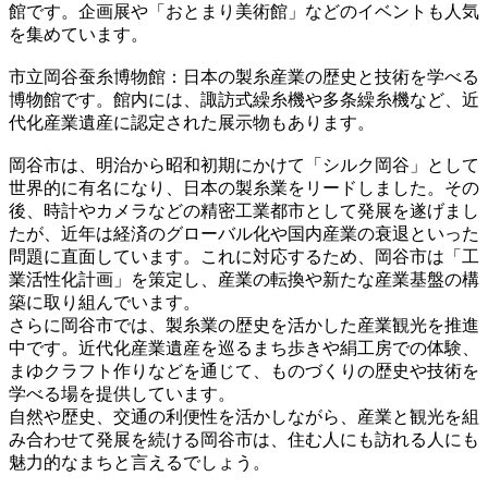
館です。企画展や「おとまり美術館」などのイベントも人気
を集めています。
市立岡谷蚕糸博物館：日本の製糸産業の歴史と技術を学べる
博物館です。館内には、諏訪式繰糸機や多条繰糸機など、近
代化産業遺産に認定された展示物もあります。
岡谷市は、明治から昭和初期にかけて「シルク岡谷」として
世界的に有名になり、日本の製糸業をリードしました。その
後、時計やカメラなどの精密工業都市として発展を遂げまし
たが、近年は経済のグローバル化や国内産業の衰退といった
問題に直面しています。これに対応するため、岡谷市は「工
業活性化計画」を策定し、産業の転換や新たな産業基盤の構
築に取り組んでいます。
さらに岡谷市では、製糸業の歴史を活かした産業観光を推進
中です。近代化産業遺産を巡るまち歩きや絹工房での体験、
まゆクラフト作りなどを通じて、ものづくりの歴史や技術を
学べる場を提供しています。
自然や歴史、交通の利便性を活かしながら、産業と観光を組
み合わせて発展を続ける岡谷市は、住む人にも訪れる人にも
魅力的なまちと言えるでしょう。