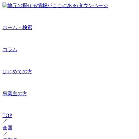
ホーム・検索
コラム
はじめての方
事業主の方
TOP
／
全国
／