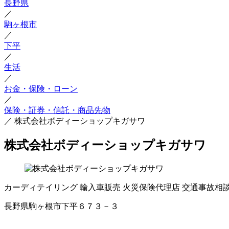
長野県
／
駒ヶ根市
／
下平
／
生活
／
お金・保険・ローン
／
保険・証券・信託・商品先物
／
株式会社ボディーショップキガサワ
株式会社ボディーショップキガサワ
カーディテイリング
輸入車販売
火災保険代理店
交通事故相
長野県駒ヶ根市下平６７３－３